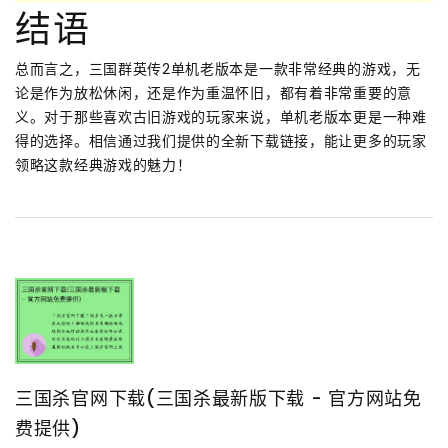
结语
总而言之，三国群英传2单机老版本是一款非常经典的游戏，无
论是作为放松休闲，还是作为重温怀旧，都有着非常重要的意
义。对于那些喜欢古旧游戏的玩家来说，单机老版本更是一种难
得的选择。相信通过我们提供的全新下载链接，能让更多的玩家
领略这款经典游戏的魅力！
三国杀官网下载(三国杀最新版下载 - 官方网站免
费提供)