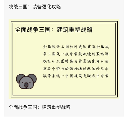
决战三国：装备强化攻略
全面战争三国：建筑重塑战略