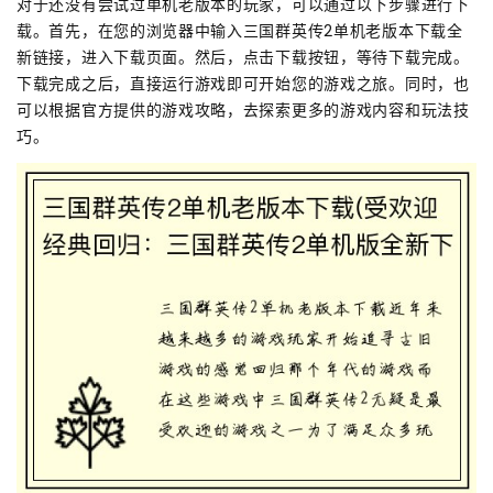
对于还没有尝试过单机老版本的玩家，可以通过以下步骤进行下
载。首先，在您的浏览器中输入三国群英传2单机老版本下载全
新链接，进入下载页面。然后，点击下载按钮，等待下载完成。
下载完成之后，直接运行游戏即可开始您的游戏之旅。同时，也
可以根据官方提供的游戏攻略，去探索更多的游戏内容和玩法技
巧。