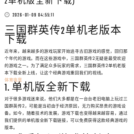
2单机版全新下载)
2026-01-09 04:55:11
三国群英传2单机老版本
下载
近年来，越来越多的游戏玩家开始追寻古旧游戏的感觉，回归那
个年代的游戏。而在这些游戏中，三国群英传2无疑是最受欢迎
的游戏之一。为了满足众多玩家的需求，三国群英传2单机老版
本下载全新上线，让这个经典游戏重回我们的视线。
体育电竞
1. 单机版全新下载
对于很多游戏迷来说，他们大多都是在一台台老旧电脑上玩过三
国群英传2，可能是当初由于经济原因，无力购买昂贵的游戏设
备。如今，随着技术的发展，游戏下载也变得越来越容易，通过
我们提供的单机版全新下载链接，可以免费获得这款经典游戏的
版本。