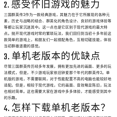
2. 感受怀旧游戏的魅力
三国群英传2作为一款经典游戏，其魅力在于它所展现的各种元
素，历史与战略的结合、群英化的角色设计、良好的游戏体验等
等都让玩家沉迷其中。这一点也是它区别于现代游戏的最大特
点。抛开现代游戏时常的繁琐玩法，我们回归到当初十多年前这
款简单的游戏上，和朋友们一起搭配角色，互相切磋技能，体验
当初群雄逐鹿的感觉。
3. 单机老版本的优缺点
尽管三国群英传历经多年发展，拥有更加先进的画面、更多的玩
法模式，但是，不少游戏玩家依旧钟爱那个年代的群英传2。单
机版的游戏，不需要联网，对于性能配置不高的电脑也能较好地
适配。但是，相较于现代游戏，它的画面、音效略显陈旧，玩法
也相对简单。这也需要大家在游戏中多多体验，才能感受到其中
的乐趣。
4. 怎样下载单机老版本？