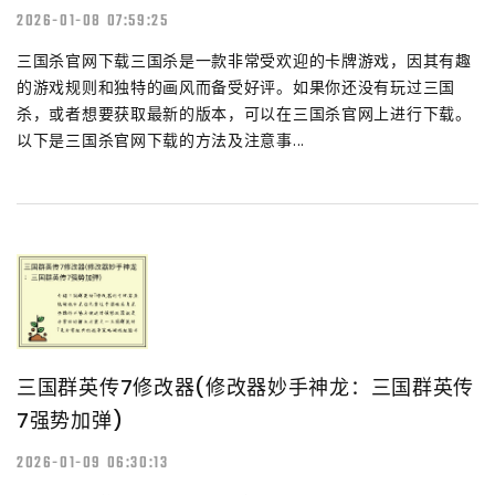
2026-01-08 07:59:25
三国杀官网下载三国杀是一款非常受欢迎的卡牌游戏，因其有趣
的游戏规则和独特的画风而备受好评。如果你还没有玩过三国
杀，或者想要获取最新的版本，可以在三国杀官网上进行下载。
以下是三国杀官网下载的方法及注意事...
三国群英传7修改器(修改器妙手神龙：三国群英传
7强势加弹)
2026-01-09 06:30:13