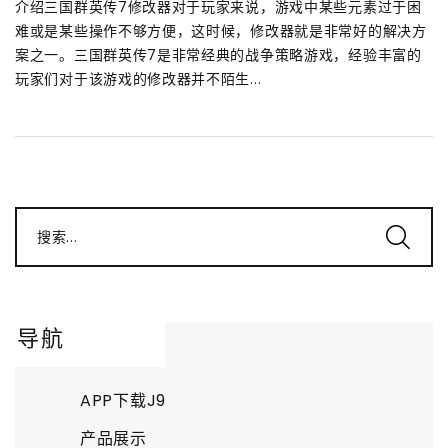
介绍三国群英传7修改器对于玩家来说，游戏中某些元素过于困
难或是某些操作不够方便，这时候，修改器就是非常好的解决方
案之一。三国群英传7是非常经典的战争策略游戏，经验丰富的
玩家们对于该游戏的修改器并不陌生...
搜索...
导航
APP下载J9
产品展示