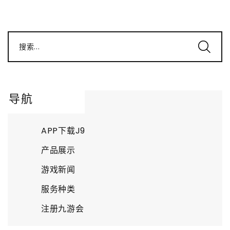
搜索...
导航
APP下载J9
产品展示
游戏新闻
服务种类
注册九游会