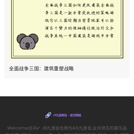
全面战争三国：建筑重塑战略
Welcome访问✔ J9九游会也称为AG九游会,业内领先的娱乐品