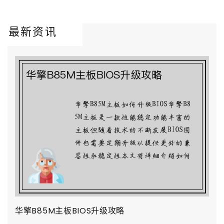
最新资讯
华擎B85M主板BIOS升级攻略