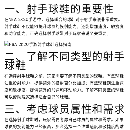
一、射手球鞋的重要性
在NBA 2K20手游中，选择适合的球鞋对于射手来说非常重要。
射手球鞋不仅能够提升球员的投射能力，还能增加速度、敏捷度
和防守能力。正确选择射手球鞋对于玩家来说至关重要。
二、了解不同类型的射手
球鞋
在选择射手球鞋之前，玩家需要了解不同类型的球鞋。有些球鞋
注重投射能力，提供额外的投射百分比加成；有些球鞋则注重速
度和敏捷度，提供额外的加速和移动能力。了解不同类型的球鞋
可以帮助玩家选择适合自己的球鞋。
三、考虑球员属性和需求
在选择射手球鞋时，玩家需要考虑自己球员的属性和需求。如果
球员的投射能力已经很高，那么选择一个注重速度和敏捷度的球