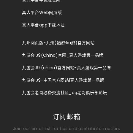
真人平台手机版官网
真人平台Web网页版
真人平台app下载地址
九州网页版-九州(酷游·ku游)官方网站
九游会·J9(China)官网_真人游戏第一品牌
九游会J9·(china)官方网站-真人游戏第一品牌
九游会·J9-中国官方网站|真人游戏第一品牌
九游会老哥必备交流社区_ag老哥俱乐部论坛
订阅邮箱
Join our email list for tips and useful information.