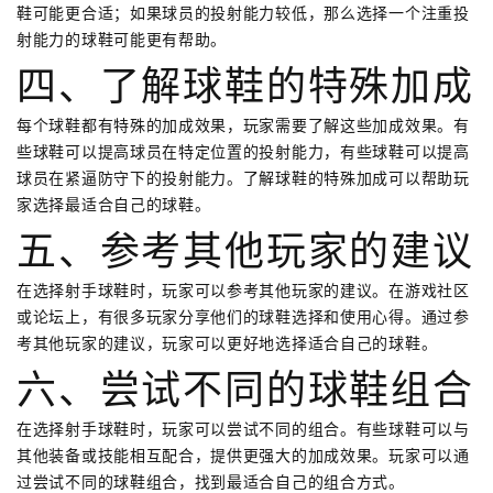
鞋可能更合适；如果球员的投射能力较低，那么选择一个注重投
射能力的球鞋可能更有帮助。
四、了解球鞋的特殊加成
每个球鞋都有特殊的加成效果，玩家需要了解这些加成效果。有
些球鞋可以提高球员在特定位置的投射能力，有些球鞋可以提高
球员在紧逼防守下的投射能力。了解球鞋的特殊加成可以帮助玩
家选择最适合自己的球鞋。
五、参考其他玩家的建议
在选择射手球鞋时，玩家可以参考其他玩家的建议。在游戏社区
或论坛上，有很多玩家分享他们的球鞋选择和使用心得。通过参
考其他玩家的建议，玩家可以更好地选择适合自己的球鞋。
六、尝试不同的球鞋组合
在选择射手球鞋时，玩家可以尝试不同的组合。有些球鞋可以与
其他装备或技能相互配合，提供更强大的加成效果。玩家可以通
过尝试不同的球鞋组合，找到最适合自己的组合方式。