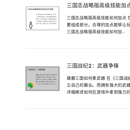
三国志战略版高级技能加
三国志战略版高级技能如何加点 
要组成部分。合理的加点能够让玩
三国志战略版高级技能如何加...
三国战纪2：武器争锋
雄霸三国如何拿武器 在《三国战
立自己的霸业。而拥有强大的武
详细阐述如何在游戏中拿到强力的.