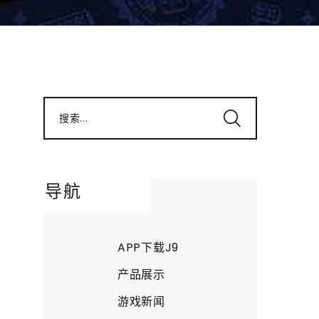
搜索...
导航
APP下载J9
产品展示
游戏新闻