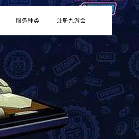
服务种类
注册九游会
智慧