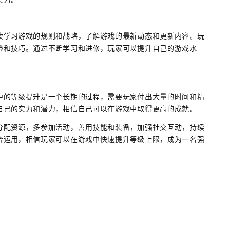
续学习游戏的规则和战略，了解游戏的最新动态和更新内容。玩
验和技巧。通过不断学习和进修，玩家可以提升自己的游戏水
中的等级提升是一个长期的过程，需要玩家付出大量的时间和精
自己的实力和潜力，相信自己可以在游戏中取得更高的成就。
分配资源，多参加活动，善用技能和装备，加强社交互动，持续
合运用，相信玩家可以在游戏中快速提升等级上限，成为一名强