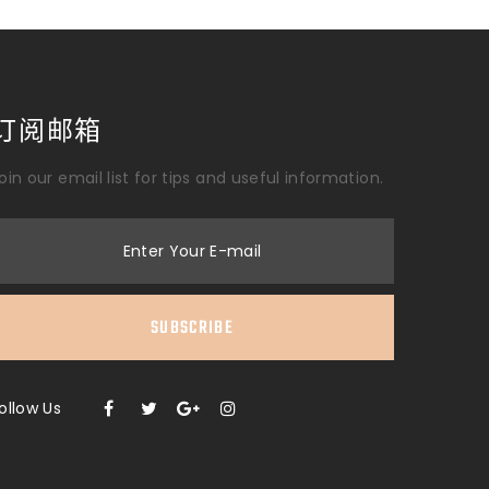
订阅邮箱
oin our email list for tips and useful information.
Enter Your E-mail
SUBSCRIBE
ollow Us