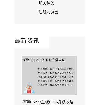
服务种类
注册九游会
最新资讯
华擎B85M主板BIOS升级攻略