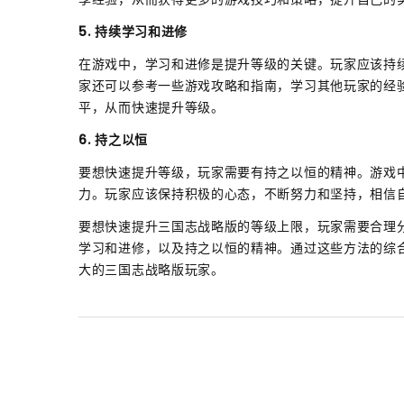
5. 持续学习和进修
在游戏中，学习和进修是提升等级的关键。玩家应该持
家还可以参考一些游戏攻略和指南，学习其他玩家的经
平，从而快速提升等级。
6. 持之以恒
要想快速提升等级，玩家需要有持之以恒的精神。游戏
力。玩家应该保持积极的心态，不断努力和坚持，相信
要想快速提升三国志战略版的等级上限，玩家需要合理
学习和进修，以及持之以恒的精神。通过这些方法的综
大的三国志战略版玩家。