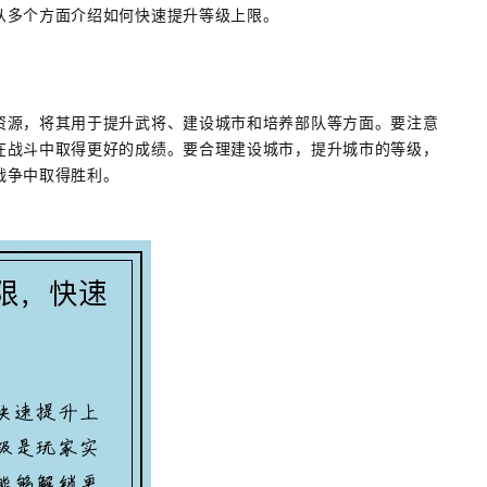
从多个方面介绍如何快速提升等级上限。
资源，将其用于提升武将、建设城市和培养部队等方面。要注意
在战斗中取得更好的成绩。要合理建设城市，提升城市的等级，
战争中取得胜利。