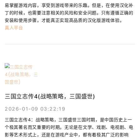
易掌握游戏内容，享受到游戏带来的乐趣。但是，在使用汉化补
丁的时候，也需要注意相关的风险和安全问题。只有遵循正确的
安装和使用步骤，才能真正实现高品质的汉化版游戏体验。
真人平台
三国立志传4(战略策略，三国盛世)
2026-01-09 03:22:19
三国立志传4：战略策略，三国盛世三国时期，是中国历史上一
个极其著名而又重要的时期。无论是在文学、戏剧、电视剧、电
影等艺术形式上，还是在游戏产业中，都有着极其广泛的影响