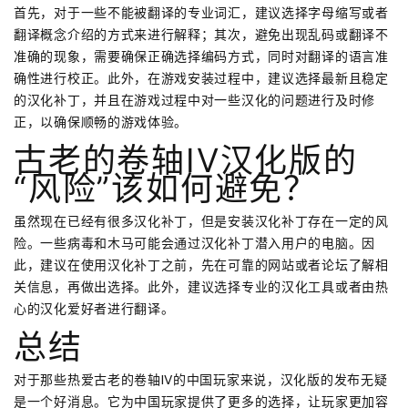
首先，对于一些不能被翻译的专业词汇，建议选择字母缩写或者
翻译概念介绍的方式来进行解释；其次，避免出现乱码或翻译不
准确的现象，需要确保正确选择编码方式，同时对翻译的语言准
确性进行校正。此外，在游戏安装过程中，建议选择最新且稳定
的汉化补丁，并且在游戏过程中对一些汉化的问题进行及时修
正，以确保顺畅的游戏体验。
古老的卷轴IV汉化版的
“风险”该如何避免？
虽然现在已经有很多汉化补丁，但是安装汉化补丁存在一定的风
险。一些病毒和木马可能会通过汉化补丁潜入用户的电脑。因
此，建议在使用汉化补丁之前，先在可靠的网站或者论坛了解相
关信息，再做出选择。此外，建议选择专业的汉化工具或者由热
心的汉化爱好者进行翻译。
总结
对于那些热爱古老的卷轴IV的中国玩家来说，汉化版的发布无疑
是一个好消息。它为中国玩家提供了更多的选择，让玩家更加容