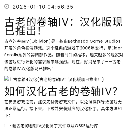
2026-01-10 04:56:35
古老的卷轴IV：汉化版现
已推出！
古老的卷轴IV(Oblivion)是一款由Bethesda Game Studios
开发的角色扮演游戏。这个经典的游戏于2006年发行，是Elder
Scrolls系列的第四部作品。随着时间的推移，越来越多的玩家对
该游戏进行汉化的需求越来越强烈。现在，好消息来了——古老
的卷轴IV:汉化版现已推出！
如何汉化古老的卷轴IV？
在安装游戏之前，建议先备份游戏文件，以免误操作导致游戏无
法正常运行。接下来，下载并安装对应的汉化补丁。具体方法如
下：
1. 下载古老的卷轴IV汉化补丁文件以及OBSE运行库