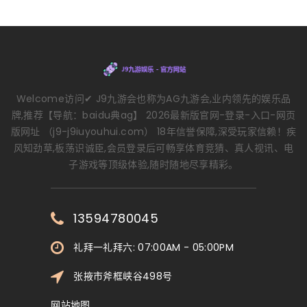
Welcome访问✔ J9九游会也称为AG九游会,业内领先的娱乐品
牌,推荐【导航：baidu典ag】 2026最新版官网-登录-入口-网页
版网址 （j9-j9iuyouhui.com） 18年信誉保障,深受玩家信赖！疾
风知劲草,板荡识诚臣,会员登录后可畅享体育竞猜、真人视讯、电
子游戏等顶级体验,随时随地尽享精彩。
13594780045
礼拜一礼拜六: 07:00AM - 05:00PM
张掖市斧框峡谷498号
网站地图